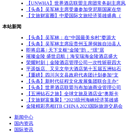
【UNWHA】世界酒店联盟主席团常务副主席风
【头条】吴军林主席受邀参加突尼斯国家在华
【文旅财富圈】中爱国际文旅经济英雄盛典（
本站新闻
【头条】吴军林：在“中国最美乡村”婺源大
【头条】吴军林主席应贵州玉屏侗族自治县人
即将启幕 | 天下文枢“金陵”韵，“璟”居
璀璨金陵 盛世启航｜海安瑞海金陵酒店盛大
荣耀时刻｜金陵酒店管理公司一次性斩获四大
平遥饭店、又见文华大酒店第十五届五洲钻石
【重磅】四川兴文县政府代表团计划参加“文
【头条】新时代征程文化发展集团联合主办“
【头条】世界酒店联盟与布加迪商业管理公司
【五洲钻石之旅】全球文旅及酒店业“奥斯卡
【文旅财富集聚】“2023琼州海峡经济英雄盛
金陵精彩亮相ITB CHINA 2023国际旅游交易会
新闻中心
国内资讯
国际资讯