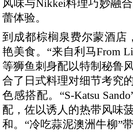
风味与Nikkei料理巧妙
蕾体验。
到成都棕榈泉费尔蒙酒店
艳美食。“来自利马From 
等狮鱼刺身配以特制秘鲁
合了日式料理对细节考究
色感搭配。
“S-Katsu 
配，佐以诱人的热带风味
和。
“冷吃蒜泥澳洲牛柳”