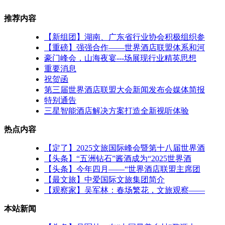
推荐内容
【新组团】湖南、广东省行业协会积极组织参
【重磅】强强合作——世界酒店联盟体系和河
豪门峰会，山海夜宴---场展现行业精英思想
重要消息
祝贺函
第三届世界酒店联盟大会新闻发布会媒体简报
特别通告
三星智能酒店解决方案打造全新视听体验
热点内容
【定了】2025文旅国际峰会暨第十八届世界酒
【头条】“五洲钻石”酱酒成为“2025世界酒
【头条】今年四月——“世界酒店联盟主席团
【最文旅】中爱国际文旅集团简介
【观察家】吴军林：春场繁花，文旅观察——
本站新闻