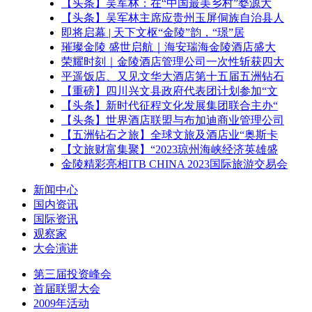
【头条】吴军林：在“中国最美乡村”婺源大
【头条】吴军林主席应贵州玉屏侗族自治县人
即将启幕 | 天下文枢“金陵”韵，“璟”居
璀璨金陵 盛世启航｜海安瑞海金陵酒店盛大
荣耀时刻｜金陵酒店管理公司一次性斩获四大
平遥饭店、又见文华大酒店第十五届五洲钻石
【重磅】四川兴文县政府代表团计划参加“文
【头条】新时代征程文化发展集团联合主办“
【头条】世界酒店联盟与布加迪商业管理公司
【五洲钻石之旅】全球文旅及酒店业“奥斯卡
【文旅财富集聚】“2023琼州海峡经济英雄盛
金陵精彩亮相ITB CHINA 2023国际旅游交易会
新闻中心
国内资讯
国际资讯
观察家
大会演讲
第三届投资峰会
首届联盟大会
2009年活动